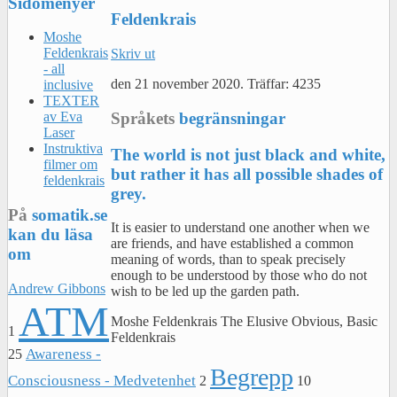
Sidomenyer
Feldenkrais
Moshe
Feldenkrais
Skriv ut
- all
den
21 november 2020
.
Träffar: 4235
inclusive
TEXTER
Språkets
begränsningar
av Eva
Laser
Instruktiva
The world is not just black and white,
filmer om
but rather it has all possible shades of
feldenkrais
grey.
På
somatik.se
It is easier to understand one another when we
kan du läsa
are friends, and have established a common
om
meaning of words, than to speak precisely
enough to be understood by those who do not
Andrew Gibbons
wish to be led up the garden path.
ATM
Moshe Feldenkrais The Elusive Obvious, Basic
1
Feldenkrais
Awareness -
25
Begrepp
Consciousness - Medvetenhet
2
10