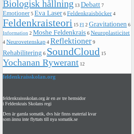
Biologisk hållning
Debatt
13
7
Eva Laser
Emotioner
Feldenkraisböcker
5
6
4
Feldenkraisteori
Gravitationen
FI
15
2
6
Moshe Feldenkrais
Neuroplasticitet
Information
2
6
Reflektioner
Neurovetenskap
4
4
9
SoundCloud
Rehabilitering
6
15
Yochanan Rywerant
12
feldenkraisskolan.org
feldenkraissskolan.org är en av tre hemsidor
i Feldenkrais Skolans regi
Den är gamla somatik, dvs här finns material kvar
som ännu inte flyttats till nya somatik.se