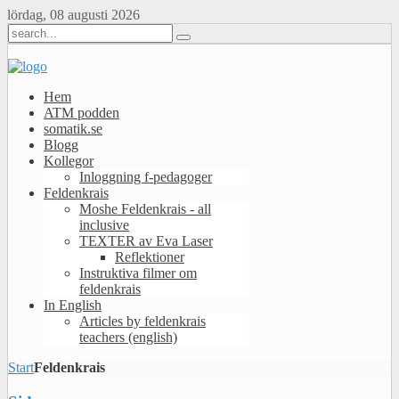
lördag, 08 augusti 2026
Hem
ATM podden
somatik.se
Blogg
Kollegor
Inloggning f-pedagoger
Feldenkrais
Moshe Feldenkrais - all
inclusive
TEXTER av Eva Laser
Reflektioner
Instruktiva filmer om
feldenkrais
In English
Articles by feldenkrais
teachers (english)
Start
Feldenkrais