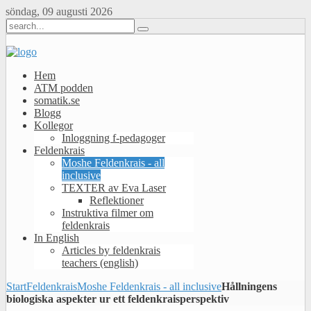
söndag, 09 augusti 2026
Hem
ATM podden
somatik.se
Blogg
Kollegor
Inloggning f-pedagoger
Feldenkrais
Moshe Feldenkrais - all
inclusive
TEXTER av Eva Laser
Reflektioner
Instruktiva filmer om
feldenkrais
In English
Articles by feldenkrais
teachers (english)
Start
Feldenkrais
Moshe Feldenkrais - all inclusive
Hållningens
biologiska aspekter ur ett feldenkraisperspektiv