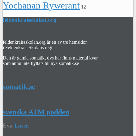
Yochanan Rywerant
12
feldenkraisskolan.org
feldenkraissskolan.org är en av tre hemsidor
i Feldenkrais Skolans regi
Den är gamla somatik, dvs här finns material kvar
som ännu inte flyttats till nya somatik.se
somatik.se
svenska ATM podden
Eva
Laser.