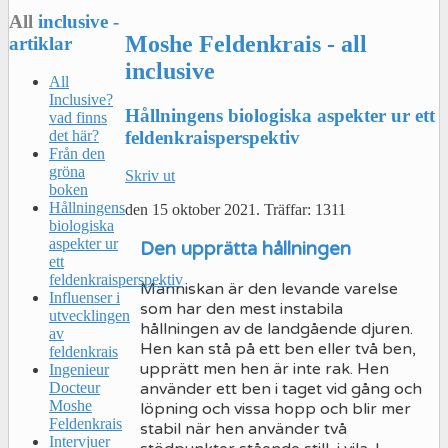
All
inclusive -
Moshe Feldenkrais - all
artiklar
inclusive
All
Inclusive?
Hållningens biologiska aspekter ur ett
vad finns
feldenkraisperspektiv
det här?
Från den
gröna
Skriv ut
boken
Hållningens
den
15 oktober 2021
.
Träffar: 1311
biologiska
aspekter ur
Den upprätta hållningen
ett
feldenkraisperspektiv
Människan är den levande varelse
Influenser i
som har den mest instabila
utvecklingen
hållningen av de landgående djuren.
av
Hen kan stå på ett ben eller två ben,
feldenkrais
upprätt men hen är inte rak. Hen
Ingenieur
använder ett ben i taget vid gång och
Docteur
Moshe
löpning och vissa hopp och blir mer
Feldenkrais
stabil när hen använder två
Intervjuer