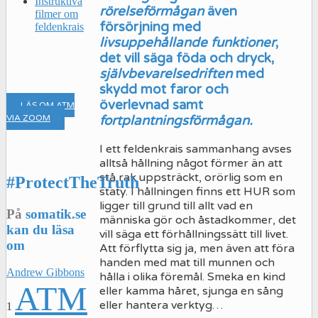
Instruktiva
rörelseförmågan
även
filmer om
försörjning med
feldenkrais
livsuppehållande funktioner
,
det vill säga föda och dryck,
självbevarelsedriften
med
skydd mot faror och
överlevnad samt
LÄS OM ATM
VIA ZOOM
fortplantningsförmågan.
I ett feldenkrais sammanhang avses
alltså hållning något förmer än att
stå rak uppsträckt, orörlig som en
#ProtectTheTruth
staty. I hållningen finns ett HUR som
ligger till grund till allt vad en
På
somatik.se
människa gör och åstadkommer, det
kan du läsa
vill säga ett förhållningssätt till livet.
om
Att förflytta sig ja, men även att föra
handen med mat till munnen och
Andrew Gibbons
hålla i olika föremål. Smeka en kind
ATM
eller kamma håret, sjunga en sång
eller hantera verktyg…
1