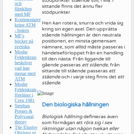
stödpunkter stående still, i vila. I
och
sittande finns det ännu fler
filmklipp
stödpunkter.
med MF
Kommentarer
Hen kan rotera, snurra och vrida sig
kring ATM
kring sin egen axel. Den upprätta
- boken
stående hållningen är den neutrala
MF's
positionen, en minsta gemensam
böcker på
nämnare, som alltid måste passeras i
svenska
Moshe
händelseförloppet från en handling
Feldenkrais
till den nästa. Från liggande till
beskriver
gående passeras
ett stående
, från
vad han
sittande till stående passeras
ett
menar med
stående
och i varje steg finns det
ett
ATM
stående
.
Moshe
Feldenkrais
föreläser i
Cern 1981
Den biologiska hållningen
Stephan
Porges &
Biologisk hållning
definieras även
Polyvagal
theory
som förmågan att
röra sig i sex
The Elusive
riktningar utan någon tvekan eller
Obvious or