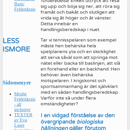
förberedelse
. Enkelt uttryck att resa
Basic
sig upp och böja sig ner, att röra sig
Feldenkrais
framåt och bakåt och slutligen att
vrida sig åt höger och åt vänster.
Detta innebär en
handlingsberedskap i nuet.
LESS
Tar vi tennisspelaren som exempel
måste hen behärska hela
IS
MORE
spelplanens yta och en skicklighet
att serva såväl som att springa mot
nätet eller backa till baslinjen, att slå
en forehand eller en backhand. Hen
behöver även behärska
motspelaren. I krigskonst och
Sidomenyer
sportsammanhang är det självklart
med en sådan handlingsberedskap.
Moshe
Varför inte så under flera
Feldenkrais
omständigheter?
- all
inclusive
TEXTER
I en vidgad förståelse av den
av Eva
övergripande
biologiska
Laser
hållningen
gäller förutom