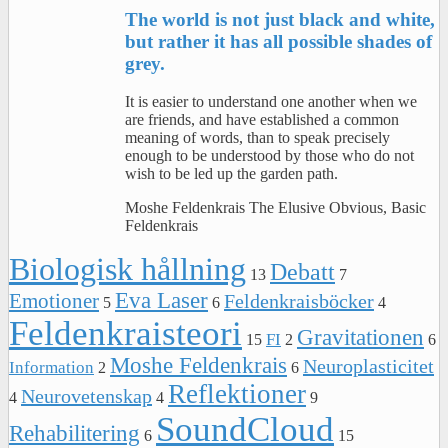
The world is not just black and white,
but rather it has all possible shades of
grey.
It is easier to understand one another when we
are friends, and have established a common
meaning of words, than to speak precisely
enough to be understood by those who do not
wish to be led up the garden path.
Moshe Feldenkrais The Elusive Obvious, Basic
Feldenkrais
Biologisk hållning
Debatt
13
7
Eva Laser
Emotioner
Feldenkraisböcker
5
6
4
Feldenkraisteori
Gravitationen
FI
15
2
6
Moshe Feldenkrais
Neuroplasticitet
Information
2
6
Reflektioner
Neurovetenskap
4
4
9
SoundCloud
Rehabilitering
6
15