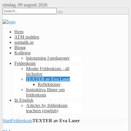
söndag, 09 augusti 2026
Hem
ATM podden
somatik.se
Blogg
Kollegor
Inloggning f-pedagoger
Feldenkrais
Moshe Feldenkrais - all
inclusive
TEXTER av Eva Laser
Reflektioner
Instruktiva filmer om
feldenkrais
In English
Articles by feldenkrais
teachers (english)
Start
Feldenkrais
TEXTER av Eva Laser