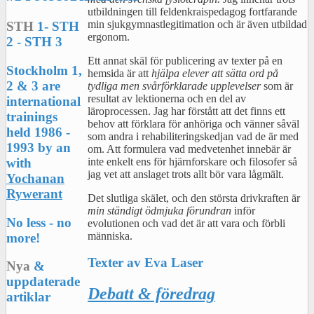
utbildningen till feldenkraispedagog fortfarande
min sjukgymnastlegitimation och är även utbildad
STH
1- STH
ergonom.
2 - STH 3
Ett annat skäl för publicering av texter på en
Stockholm 1,
hemsida är att
hjälpa elever att sätta ord på
2 & 3 are
tydliga men svårförklarade upplevelser
som är
resultat av lektionerna och en del av
international
läroprocessen. Jag har förstått att det finns ett
trainings
behov att förklara för anhöriga och vänner såväl
held 1986 -
som andra i rehabiliteringskedjan vad de är med
1993 by an
om. Att formulera vad medvetenhet innebär är
inte enkelt ens för hjärnforskare och filosofer så
with
jag vet att anslaget trots allt bör vara lågmält.
Yochanan
Rywerant
Det slutliga skälet, och den största drivkraften är
min ständigt ödmjuka förundran
inför
No less - no
evolutionen och vad det är att vara och förbli
människa.
more!
Texter av Eva Laser
Nya
&
uppdaterade
Debatt & föredrag
artiklar