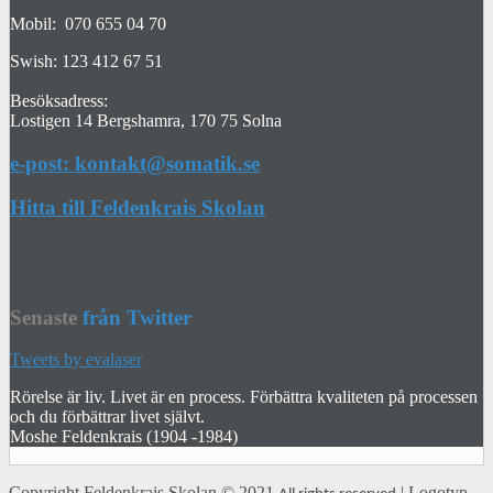
Mobil: 070 655 04 70
Swish: 123 412 67 51
Besöksadress:
Lostigen 14 Bergshamra, 170 75 Solna
e-post: kontakt@somatik.se
Hitta till Feldenkrais Skolan
Senaste
från Twitter
Tweets by evalaser
Rörelse är liv. Livet är en process. Förbättra kvaliteten på processen
och du förbättrar livet självt.
Moshe Feldenkrais (1904 -1984)
Copyright
Feldenkrais Skolan
© 2021
| Logotyp