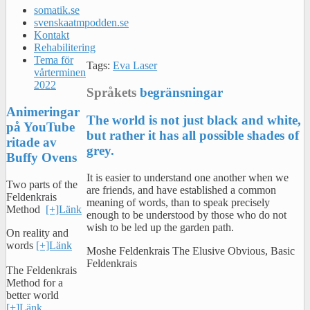
somatik.se
svenskaatmpodden.se
Kontakt
Rehabilitering
Tema för
Tags:
Eva Laser
vårterminen
2022
Språkets
begränsningar
Animeringar
The world is not just black and white,
på YouTube
but rather it has all possible shades of
ritade av
grey.
Buffy Ovens
It is easier to understand one another when we
Two parts of the
are friends, and have established a common
Feldenkrais
meaning of words, than to speak precisely
Method
[+]Länk
enough to be understood by those who do not
wish to be led up the garden path.
On reality and
words
[+]Länk
Moshe Feldenkrais The Elusive Obvious, Basic
Feldenkrais
The Feldenkrais
Method for a
better world
[+]Länk