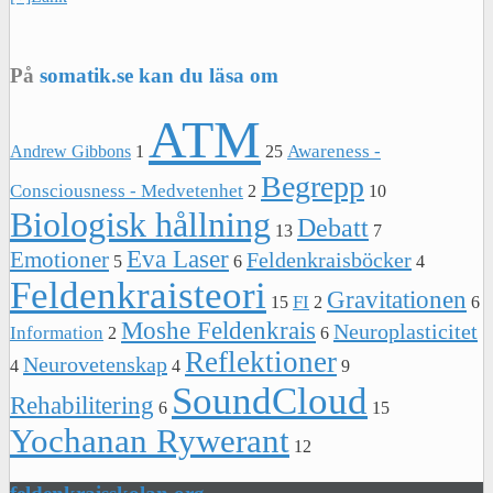
På
somatik.se kan du läsa om
ATM
Awareness -
Andrew Gibbons
1
25
Begrepp
Consciousness - Medvetenhet
2
10
Biologisk hållning
Debatt
13
7
Eva Laser
Emotioner
Feldenkraisböcker
5
6
4
Feldenkraisteori
Gravitationen
FI
15
2
6
Moshe Feldenkrais
Neuroplasticitet
Information
2
6
Reflektioner
Neurovetenskap
4
4
9
SoundCloud
Rehabilitering
6
15
Yochanan Rywerant
12