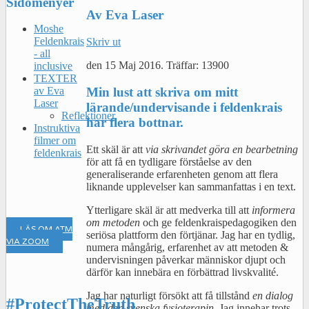
Sidomenyer
Av Eva Laser
Moshe
Feldenkrais
Skriv ut
- all
den
15 Maj 2016
.
Träffar: 13900
inclusive
TEXTER
Min lust att skriva om mitt
av Eva
Laser
lärande/undervisande i feldenkrais
Reflektioner
har flera bottnar.
Instruktiva
filmer om
Ett skäl är att
via skrivandet göra en bearbetning
feldenkrais
för att få en tydligare förståelse av den
generaliserande erfarenheten genom att flera
liknande upplevelser kan sammanfattas i en text.
Ytterligare skäl är att medverka till att
informera
om metoden
och ge feldenkraispedagogiken den
LÄS OM ATM
seriösa plattform den förtjänar. Jag har en tydlig,
VIA ZOOM
numera mångårig, erfarenhet av att metoden &
undervisningen påverkar människor djupt och
därför kan innebära en förbättrad livskvalité.
Jag har naturligt försökt att få tillstånd
en dialog
#ProtectTheTruth
med den svenska fysioterapin.
Jag innehar trots