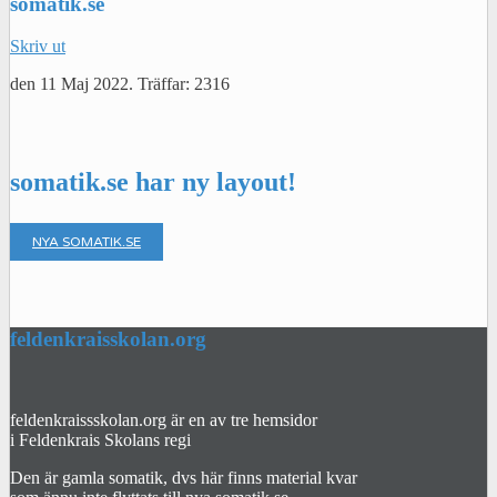
somatik.se
Skriv ut
den
11 Maj 2022
.
Träffar: 2316
somatik.se har ny layout!
NYA SOMATIK.SE
feldenkraisskolan.org
feldenkraissskolan.org är en av tre hemsidor
i Feldenkrais Skolans regi
Den är gamla somatik, dvs här finns material kvar