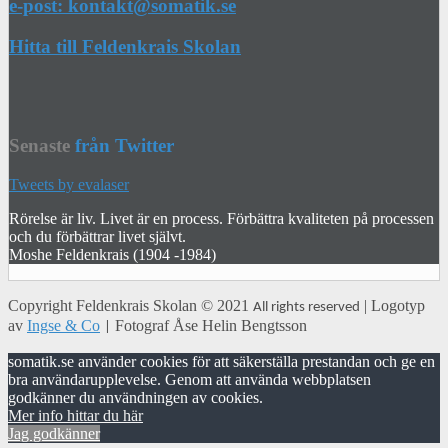
e-post: kontakt@somatik.se
Hitta till Feldenkrais Skolan
Senaste
från Twitter
Tweets by evalaser
Rörelse är liv. Livet är en process. Förbättra kvaliteten på processen
och du förbättrar livet självt.
Moshe Feldenkrais (1904 -1984)
Copyright
Feldenkrais Skolan
© 2021
| Logotyp
All rights reserved
av
Ingse & Co
Fotograf Åse Helin Bengtsson
|
somatik.se använder cookies för att säkerställa prestandan och ge en
bra användarupplevelse. Genom att använda webbplatsen
godkänner du användningen av cookies.
Mer info hittar du här
Jag godkänner