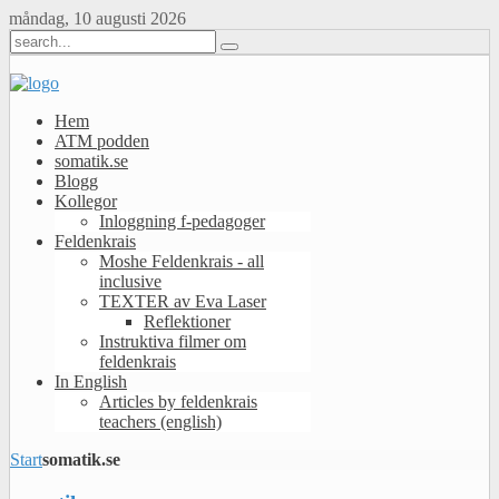
måndag, 10 augusti 2026
Hem
ATM podden
somatik.se
Blogg
Kollegor
Inloggning f-pedagoger
Feldenkrais
Moshe Feldenkrais - all
inclusive
TEXTER av Eva Laser
Reflektioner
Instruktiva filmer om
feldenkrais
In English
Articles by feldenkrais
teachers (english)
Start
somatik.se