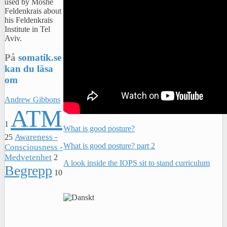
used by Moshe
Feldenkrais about
his Feldenkrais
Institute in Tel
Aviv.
På
somatik.se
kan du läsa
om
Andrew Gibbons
ATM
1
What is good posture?
Awareness -
25
What is good posture? part 2
Consciousness -
Medvetenhet
2
A look inside the IOPS sit to stand curriculum
Begrepp
10