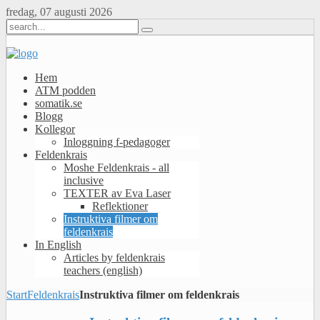
fredag, 07 augusti 2026
Hem
ATM podden
somatik.se
Blogg
Kollegor
Inloggning f-pedagoger
Feldenkrais
Moshe Feldenkrais - all
inclusive
TEXTER av Eva Laser
Reflektioner
Instruktiva filmer om
feldenkrais
In English
Articles by feldenkrais
teachers (english)
Start
Feldenkrais
Instruktiva filmer om feldenkrais