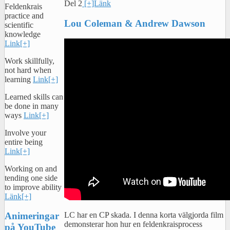
Del 2
[+]Länk
Feldenkrais
practice and
Lou Coleman & Andrew Dawson
scientific
knowledge
Link[+]
Work skillfully,
not hard when
learning
Link[+]
Learned skills can
be done in many
ways
Link[+]
Involve your
entire being
Link[+]
Working on and
tending one side
to improve ability
Länk[+]
LC har en CP skada. I denna korta välgjorda film
Animeringar
demonsterar hon hur en feldenkraisprocess
på YouTube