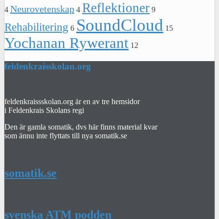
Reflektioner
Neurovetenskap
4
4
9
SoundCloud
Rehabilitering
6
15
Yochanan Rywerant
12
feldenkraisskolan.org
feldenkraissskolan.org är en av tre hemsidor
i Feldenkrais Skolans regi
Den är gamla somatik, dvs här finns material kvar
som ännu inte flyttats till nya somatik.se
somatik.se
svenska ATM podden