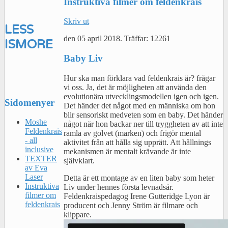
Instruktiva filmer om feldenkrais
Skriv ut
LESS
den
05 april 2018
.
Träffar: 12261
IS
MORE
Baby Liv
Hur ska man förklara vad feldenkrais är? frågar
vi oss. Ja, det är möjligheten att använda den
evolutionära utvecklingsmodellen igen och igen.
Sidomenyer
Det händer det något med en människa om hon
blir sensoriskt medveten som en baby. Det händer
Moshe
något när hon backar ner till tryggheten av att inte
Feldenkrais
ramla av golvet (marken) och frigör mental
- all
aktivitet från att hålla sig upprätt. Att hållnings
inclusive
mekanismen är mentalt krävande är inte
TEXTER
självklart.
av Eva
Laser
Detta är ett montage av en liten baby som heter
Instruktiva
Liv under hennes första levnadsår.
filmer om
Feldenkraispedagog Irene Gutteridge Lyon är
feldenkrais
producent och Jenny Ström är filmare och
klippare.