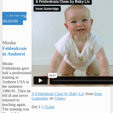
LÄS OM ATM
VIA ZOOM
Moshe
Feldenkrais
in Amherst
Moshe
Feldenkrais gave
half a professional
training in
Amherst USA in
the summers
1980-81. Then he
A Feldenkrais Class by Baby Liv
from
Irene
fell ill and never
Gutteridge
on
Vimeo
.
returned to
teaching again.
Del 1
[+]Länk
The training was