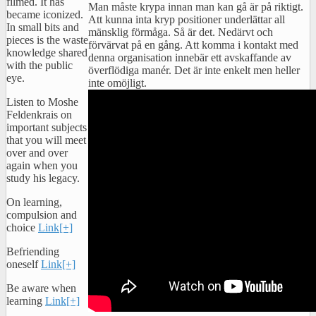
filmed. It has
Man måste krypa innan man kan gå är på riktigt.
became iconized.
Att kunna inta kryp positioner underlättar all
In small bits and
mänsklig förmåga. Så är det. Nedärvt och
pieces is the waste
förvärvat på en gång. Att komma i kontakt med
knowledge shared
denna organisation innebär ett avskaffande av
with the public
överflödiga manér. Det är inte enkelt men heller
eye.
inte omöjligt.
Listen to Moshe
Feldenkrais on
important subjects
that you will meet
over and over
again when you
study his legacy.
On learning,
compulsion and
choice
Link[+]
Befriending
oneself
Link[+]
Be aware when
learning
Link[+]