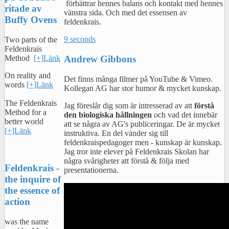
förbättrar hennes balans och kontakt med hennes
ritade av
vänstra sida. Och med det essensen av
Buffy Ovens
feldenkrais.
9 seconds
Two parts of the
Feldenkrais
Andrew Gibbons
Method
[+]Länk
On reality and
Det finns många filmer på YouTube & Vimeo.
words
[+]Länk
Kollegan AG har stor humor & mycket kunskap.
The Feldenkrais
Jag föreslår dig som är intresserad av att
förstå
Method for a
den biologiska hållningen
och vad det innebär
better world
att se några av AG's publiceringar. De är mycket
[+]Länk
instruktiva. En del vänder sig till
feldenkraispedagoger men - kunskap är kunskap.
Jag tror inte elever på Feldenkrais Skolan har
några svårigheter att förstå & följa med
Feldenkrais -
presentationerna.
the inquire of
the essence of
action
was the name