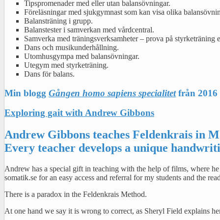
Tipspromenader med eller utan balansövningar.
Föreläsningar med sjukgymnast som kan visa olika balansövning
Balansträning i grupp.
Balanstester i samverkan med vårdcentral.
Samverka med träningsverksamheter – prova på styrketräning el
Dans och musikunderhållning.
Utomhusgympa med balansövningar.
Utegym med styrketräning.
Dans för balans.
Min blogg
Gången homo sapiens specialitet
från 2016
Exploring gait with Andrew Gibbons
Andrew Gibbons teaches Feldenkrais in M
Every teacher develops a unique handwriti
Andrew has a special gift in teaching with the help of films, where he
somatik.se for an easy access and referral for my students and the rea
There is a paradox in the Feldenkrais Method.
At one hand we say it is wrong to correct, as Sheryl Field explains he