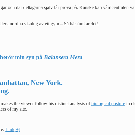
ar och där deltagarna själv får prova på. Kanske kan vårdcentralen var
ler anordna visning av ett gym – Så här funkar det!.
 berör min syn på
Balansera Mera
anhattan, New York.
ng.
 makes the viewer follow his distinct analysis of
biological posture
in cl
ders of my site.
re.
Link[+]