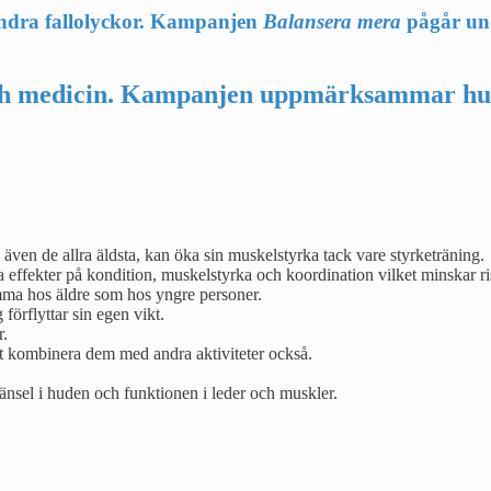
hindra fallolyckor. Kampanjen
Balansera mera
pågår und
ch medicin. Kampanjen uppmärksammar hur 
la, även de allra äldsta, kan öka sin muskelstyrka tack vare styrketräning.
iva effekter på kondition, muskelstyrka och koordination vilket minskar 
amma hos äldre som hos yngre personer.
 förflyttar sin egen vikt.
r.
tt kombinera dem med andra aktiviteter också.
änsel i huden och funktionen i leder och muskler.