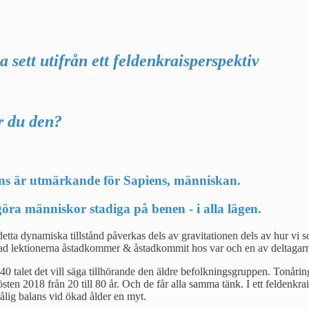
 sett utifrån ett feldenkraisperspektiv
r du den?
ns är utmärkande för Sapiens, människan.
ra människor stadiga på benen - i alla lägen.
ynamiska tillstånd påverkas dels av gravitationen dels av hur vi som e
 vad lektionerna åstadkommer & åstadkommit hos var och en av deltagar
- 40 talet det vill säga tillhörande den äldre befolkningsgruppen. Tonår
hösten 2018 från 20 till 80 år. Och de får alla samma tänk. I ett felden
dålig balans vid ökad ålder en myt.