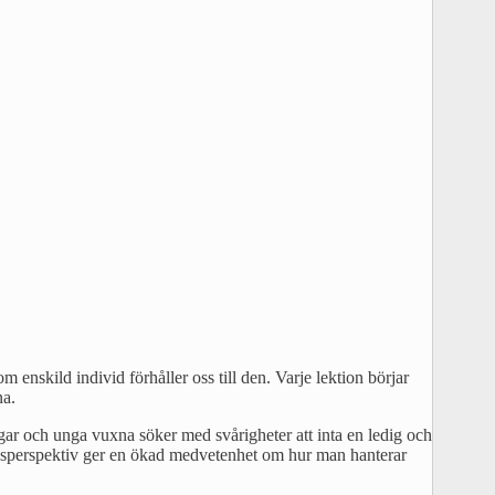
nskild individ förhåller oss till den. Varje lektion börjar
na.
ingar och unga vuxna söker med svårigheter att inta en ledig och
kraisperspektiv ger en ökad medvetenhet om hur man hanterar