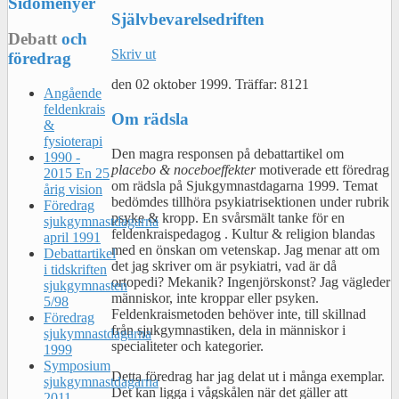
Sidomenyer
Självbevarelsedriften
Debatt
och
Skriv ut
föredrag
den
02 oktober 1999
.
Träffar: 8121
Angående
feldenkrais
Om rädsla
&
fysioterapi
Den magra responsen på debattartikel om
1990 -
placebo & noceboeffekter
motiverade ett föredrag
2015 En 25
om rädsla på Sjukgymnastdagarna 1999. Temat
årig vision
bedömdes tillhöra psykiatrisektionen under rubrik
Föredrag
psyke & kropp. En svårsmält tanke för en
sjukgymnastdagarna
feldenkraispedagog . Kultur & religion blandas
april 1991
med en önskan om vetenskap. Jag menar att om
Debattartikel
det jag skriver om är psykiatri, vad är då
i tidskriften
ortopedi? Mekanik? Ingenjörskonst? Jag vägleder
sjukgymnasten
människor, inte kroppar eller psyken.
5/98
Feldenkraismetoden behöver inte, till skillnad
Föredrag
från sjukgymnastiken, dela in människor i
sjukymnastdagarna
specialiteter och kategorier.
1999
Symposium
Detta föredrag har jag delat ut i många exemplar.
sjukgymnastdagarna
Det kan ligga i vågskålen när det gäller att
2011