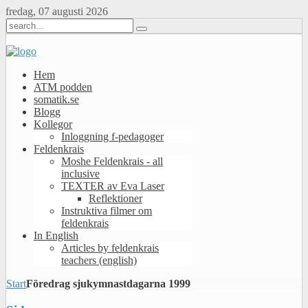
fredag, 07 augusti 2026
Hem
ATM podden
somatik.se
Blogg
Kollegor
Inloggning f-pedagoger
Feldenkrais
Moshe Feldenkrais - all
inclusive
TEXTER av Eva Laser
Reflektioner
Instruktiva filmer om
feldenkrais
In English
Articles by feldenkrais
teachers (english)
Start
Föredrag sjukymnastdagarna 1999