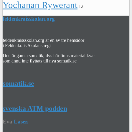
Yochanan Rywerant
12
feldenkraisskolan.org
feldenkraissskolan.org är en av tre hemsidor
i Feldenkrais Skolans regi
Den är gamla somatik, dvs här finns material kvar
som ännu inte flyttats till nya somatik.se
somatik.se
svenska ATM podden
Eva
Laser.