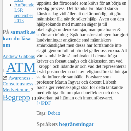
upprätta det förtroende som krävs för att börja en
Anförande
verklig process. Det framkallar ibland starka
LSR
känslor. Jag vidhåller att det är onödigt att göra
september
människor illa när de söker hjälp. Även om den
2013
hjälpsökande med munnen säger ja till
obehagliga undersökningar, manipulationer &
På
somatik.se
smärtsam träning. Spädbarnsforskningen har gjort
kan du läsa
landvinningar angående små människors
om
smärtkänslighet men dessa har fortfarande inte
slagit igenom fullt ut när det gäller oss vuxna. Att
vårt samhälle är så ambivalent i denna fråga
Andrew Gibbons
kräver en forsatt analys och diskussion om vad
ATM
"kropp" och lidande är och vad det representerar
1
i vårt postmoderna och av religionsföreställningar
starkt influerade samhälle. Forskare som
Awareness -
25
professor Martin Ingvar och docent Lisbeth
Consciousness -
Sachs ger vetenskapligt stöd för detta tänkande
Medvetenhet
2
med viktiga rön om placeboeffekter och dess
Begrepp
påverkan på hjärnan och immunförsvaret.
10
[+]PDF
Tags:
Debatt
Språkets
begränsningar