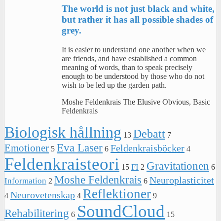
The world is not just black and white,
but rather it has all possible shades of
grey.
It is easier to understand one another when we
are friends, and have established a common
meaning of words, than to speak precisely
enough to be understood by those who do not
wish to be led up the garden path.
Moshe Feldenkrais The Elusive Obvious, Basic
Feldenkrais
Biologisk hållning
Debatt
13
7
Eva Laser
Emotioner
Feldenkraisböcker
5
6
4
Feldenkraisteori
Gravitationen
FI
15
2
6
Moshe Feldenkrais
Neuroplasticitet
Information
2
6
Reflektioner
Neurovetenskap
4
4
9
SoundCloud
Rehabilitering
6
15