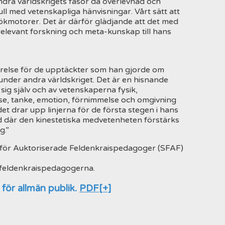
ndra världskrigets fasor då överlevnad och
ll med vetenskapliga hänvisningar. Vårt sätt att
sökmotorer. Det är därför glädjande att det med
 relevant forskning och meta-kunskap till hans
örelse för de upptäckter som han gjorde om
nder andra världskriget. Det är en hisnande
sig själv och av vetenskaperna fysik,
else, tanke, emotion, förnimmelse och omgivning
t drar upp linjerna för de första stegen i hans
d där den kinestetiska medvetenheten förstärks
g.”
t för Auktoriserade Feldenkraispedagoger (SFAF)
a feldenkraispedagogerna.
 för allmän publik.
PDF[+]