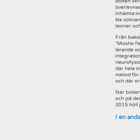
Boken skre
överlevnad
inhämta in
lite sökva
teorier oc
Från baks
"Moshe Fe
lärande o
integratio
neurofysio
där hela s
metod för 
och där or
När boken 
och på de
2015 höll 
I en anda