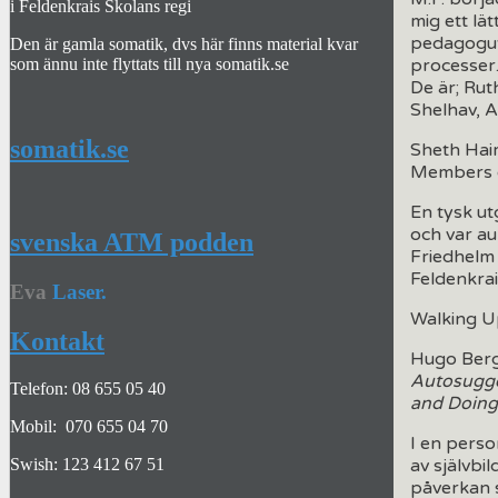
i Feldenkrais Skolans regi
mig ett lä
pedagogutb
Den är gamla somatik, dvs här finns material kvar
som ännu inte flyttats till nya somatik.se
processer
De är; Rut
Shelhav, A
somatik.se
Sheth Haim
Members of
En tysk u
och var au
svenska ATM podden
Friedhelm 
Feldenkrai
Eva
Laser.
Walking U
Kontakt
Hugo Bergm
Autosugg
Telefon: 08 655 05 40
and Doin
Mobil: 070 655 04 70
I en perso
av självbi
Swish: 123 412 67 51
påverkan 