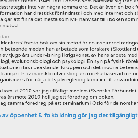
vs efter freden 1945, i ett London som hämtade sig från a
sstrategier inte var några tomma ord. Det är även en bok fu
formation har drastiskt förändrats i och med internet och 
na går att finna det mesta som MF hänvisar till i boken som
h metod.
idan:
ldenkrais' första bok om sin metod är en inspirerad redog
ch beteende medan han arbetade som forskare i Skottland u
n av tjugo års undervisning i krigskonst, av hans arbete med 
logi, evolutionsbiologi och psykologi. En syn på fysisk rör
ituationen tas i beaktande. Kroppen och det mogna beteende
främjande av mänsklig utveckling, en rörelsebaserad meto
ganismens förmåga till självreglering kommer till användnin
kom ut 2010 var jag tillfälligt medlem i Svenska Förbunde
ras årsmöte 2010 höll jag ett föredrag om boken.
jag samma föredrag på ett seminarium i Oslo för de norsk
 av öppenhet & folkbildning gör jag det tillgängligt