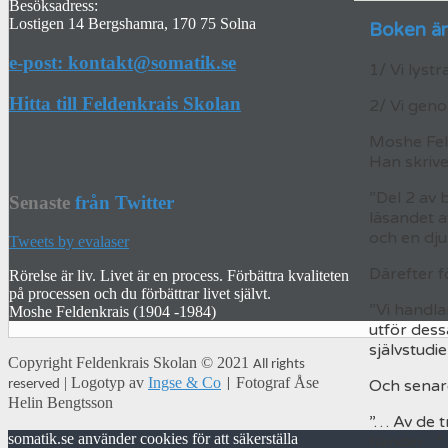
Besöksadress:
Lostigen 14 Bergshamra, 170 75 Solna
Boken är 
e-post: kontakt@somatik.se
1/ Vi lystr
Hitta till Feldenkrais Skolan
2/ Vi genom
Moshe Fel
Han skrive
”Del 2 av 
Senaste
från Twitter
läsandet a
och en dju
Tweets by evalaser
Därefter f
Rörelse är liv. Livet är en process. Förbättra kvaliteten
på processen och du förbättrar livet självt.
”Vi handlar
Moshe Feldenkrais (1904 -1984)
utför dess
självstudi
Copyright
Feldenkrais Skolan
© 2021
All rights
| Logotyp av
Ingse & Co
Fotograf Åse
Och senar
reserved
|
Helin Bengtsson
”… Av de t
somatik.se använder cookies för att säkerställa
händer…”