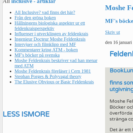
All
inclusive - artiklar
Moshe Fel
All Inclusive? vad finns det här?
Från den gröna boken
MF's böcke
Hållningens biologiska aspekter ur ett
feldenkraisperspektiv
Skriv ut
Influenser i utvecklingen av feldenkrais
Ingenieur Docteur Moshe Feldenkrais
den
16 januari
Intervjuer och filmklipp med MF
Kommentarer kring ATM - boken
Feldenk
MF's böcker på svenska
Moshe Feldenkrais beskriver vad han menar
med ATM
BookLu
Moshe Feldenkrais föreläser i Cern 1981
Stephan Porges & Polyvagal theory
The Elusive Obvious or Basic Feldenkrais
finns so
utgivning
Moshe Feld
Böcker oc
överförda 
LESS
IS
MORE
stränga co
Det är ett 