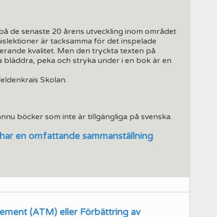
a på de senaste 20 årens utveckling inom området
kraislektioner är tacksamma för det inspelade
ierande kvalitet. Men den tryckta texten på
rna bläddra, peka och stryka under i en bok är en
 Feldenkrais Skolan.
 ännu böcker som inte är tillgängliga på svenska.
 har
en omfattande sammanställning
ment (ATM) eller Förbättring av