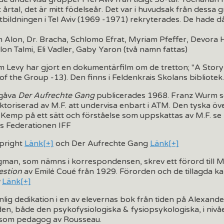
tt årtal, det är mitt födelseår. Det var i huvudsak från dessa
ildningen i Tel Aviv (1969 -1971) rekryterades. De hade d
.
h Alon, Dr. Bracha, Schlomo Efrat, Myriam Pfeffer, Devora 
lon Talmi, Eli Vadler, Gaby Yaron (två namn fattas)
 Levy har gjort en dokumentärfilm om de tretton; "A Story
 the Group -13). Den finns i Feldenkrais Skolans bibliote
tgåva
Der Aufrechte Gang
publicerades 1968. Franz Wurm so
ktoriserad av M.F. att undervisa enbart i ATM. Den tyska öv
Kemp på ett sätt och förståelse som uppskattas av M.F. se b
s Federationen IFF
pright
Länk[+]
och Der Aufrechte Gang
Länk[+]
an, som nämns i korrespondensen, skrev ett förord till M.
estion
av Emilé Coué från 1929. Förorden och de tillagda k
g
Länk[+]
nlig dedikation i en av elevernas bok från tiden på Alexander
lden, både den psykofysiologiska & fysiopsykologiska, i nivå
som pedagog av Rousseau.