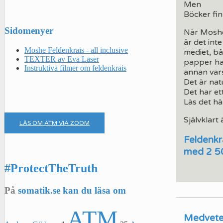
Men
Böcker fin
Sidomenyer
När Moshe 
är det int
Moshe Feldenkrais - all inclusive
mediet, bå
TEXTER av Eva Laser
papper har
Instruktiva filmer om feldenkrais
annan vars
Det är natu
Det har et
Läs det hä
Självklart
LÄS OM ATM VIA ZOOM
Feldenkr
med
2 50
#ProtectTheTruth
På
somatik.se kan du läsa om
ATM
Medveten