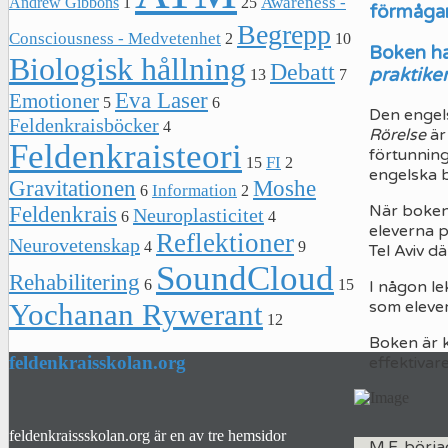
Awareness -
Andrew Gibbons
1
25
förmågan
Begrepp
Consciousness - Medvetenhet
2
10
Boken ha
Biologisk hållning
Debatt
praktike
13
7
Eva Laser
Emotioner
5
6
Den engel
Feldenkraisböcker
4
Rörelse
är
Feldenkraisteori
förtunnin
FI
15
2
engelska 
Gravitationen
Moshe
Information
6
2
När boken 
Feldenkrais
Neuroplasticitet
6
4
eleverna p
Reflektioner
Neurovetenskap
4
9
Tel Aviv d
SoundCloud
Rehabilitering
6
15
I någon le
som elever
Yochanan Rywerant
12
Boken är 
feldenkraisskolan.org
effektivar
feldenkraissskolan.org är en av tre hemsidor
M.F. börja