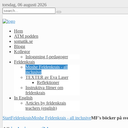
torsdag, 06 augusti 2026
Hem
ATM podden
somatik.se
Blogg
Kollegor
Inloggning f-pedagoger
Feldenkrais
Moshe Feldenkrais - all
inclusive
TEXTER av Eva Laser
Reflektioner
Instruktiva filmer om
feldenkrais
In English
Articles by feldenkrais
teachers (english)
Start
Feldenkrais
Moshe Feldenkrais - all inclusive
MF's böcker på sv