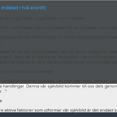
indelad i två avsnitt;
ar och vi gör eller vi uppfattar och vi handlar
för och förstår eller vi utforskar för att bli varse: tolv prak
denkrais skriver före bokens förord en uppmaning som sakn
r;
boken är skriven på ett sådant sätt att det är möjligt för lä
v del 1. Men det är bättre att läsa boken i den ordning som 
pare förståelse av de praktiska lektionerna och övandet blir 
öljer förordet med anslaget;
 i enlighet med vår självbild. Jag äter, går, talar, tänker, se
a handlingar. Denna vår självbild kommer till oss dels geno
er…”
e
re aktiva faktorer som utformar vår självbild är det endast s