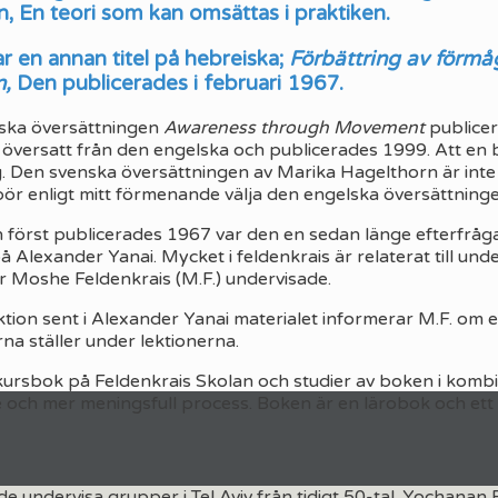
, En teori som kan omsättas i praktiken.
r en annan titel på hebreiska;
Förbättring av förmå
n,
Den publicerades i februari 1967.
ska översättningen
Awareness through Movement
publice
 översatt från den engelska och publicerades 1999. Att en b
g. Den svenska översättningen av Marika Hagelthorn är int
bör enligt mitt förmenande välja den engelska översättnin
först publicerades 1967 var den en sedan länge efterfrågad
å Alexander Yanai. Mycket i feldenkrais är relaterat till unde
är Moshe Feldenkrais (M.F.) undervisade.
ktion sent i Alexander Yanai materialet informerar M.F. o
na ställer under lektionerna.
kursbok på Feldenkrais Skolan och studier av boken i kom
e och mer meningsfull process. Boken är en lärobok och ett
de undervisa grupper i Tel Aviv från tidigt 50-tal. Yochanan