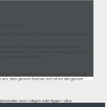
tiska lektioner
as i de engelska och svenska översättningarna.
saren att börja med det praktiska arbetet före
den är skriven. Det ger läsaren en vidgad horisont
på så sätt mer effektivt.”
r, älskar osv. i enlighet med hur jag känner när jag
m arv, dels genom fostran och till en del genom
jälvstudier som i någon mån ligger i våra