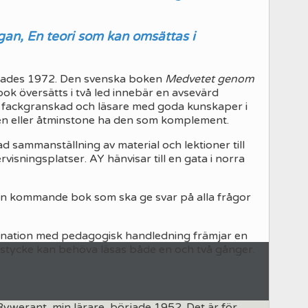
gan, En teori som kan omsättas i
rades 1972. Den svenska boken
Medvetet genom
ok översätts i två led innebär en avsevärd
e fackgranskad och läsare med goda kunskaper i
gen eller åtminstone ha den som komplement.
 sammanställning av material och lektioner till
rvisningsplatser. AY hänvisar till en gata i norra
m en kommande bok som ska ge svar på alla frågor
bination med pedagogisk handledning främjar en
 stycke kan behöva läsas både en och två gånger.
 Rywerant, min lärare, började 1952. Det är för