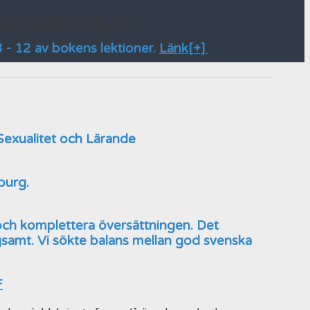
e är så viktigt att förstå.
 - 12 av bokens lektioner.
Länk[+]
exualitet och Lärande
burg.
och komplettera översättningen. Det
gsamt. Vi sökte balans mellan god svenska
F