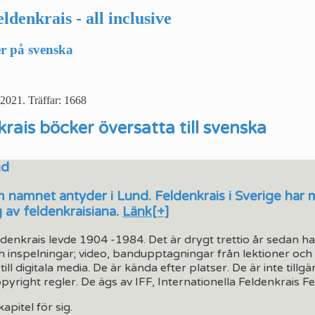
denkrais - all inclusive
r på svenska
 2021
.
Träffar: 1668
rais böcker översatta till svenska
nd
m namnet antyder i Lund. Feldenkrais i Sverige har 
 av feldenkraisiana.
Länk[+]
enkrais levde 1904 -1984. Det är drygt trettio år sedan han 
h inspelningar; video, bandupptagningar från lektioner oc
till digitala media. De är kända efter platser. De är inte t
pyright regler. De ägs av IFF, Internationella Feldenkrais 
kapitel för sig.