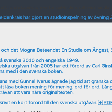
el 1 första kapitlet om varför självbildens roll i vårt handland
ldenkrais har gjort en studioinspelning av övning 3
och det Mogna Beteendet En Studie om Ångest, S
å svenska 2010 och engelska 1949.
lska utgåvan från 2005 har ett förord av Carl Gins
nns med i den svenska boken.
ans med Gunnel Iverus ägnade jag tid att granska 
att läsa boken mening för mening, ord för ord. Lån
rävan att vara nära originaltexten.
krivit en kort förord till den svenska utgåvan.
[+]PD