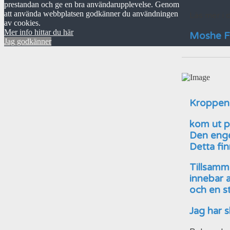
prestandan och ge en bra användarupplevelse. Genom
att använda webbplatsen godkänner du användningen
Läs mer i d
av cookies.
Mer info hittar du här
Moshe Fe
Jag godkänner
Kroppen 
kom ut p
Den enge
Detta fi
Tillsamm
innebar 
och en st
Jag har s