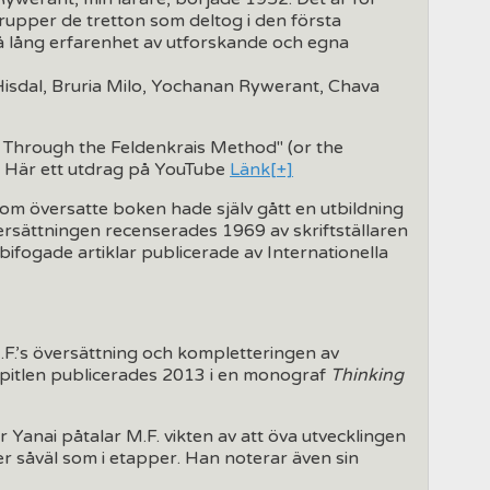
 grupper de tretton som deltog i den första
å lång erfarenhet av utforskande och egna
Hisdal, Bruria Milo, Yochanan Rywerant, Chava
 Through the Feldenkrais Method" (or the
k. Här ett utdrag på YouTube
Länk[+]
m översatte boken hade själv gått en utbildning
ersättningen recenserades 1969 av skriftställaren
ifogade artiklar publicerade av Internationella
F.’s översättning och kompletteringen av
apitlen publicerades 2013 i en monograf
Thinking
 Yanai påtalar M.F. vikten av att öva utvecklingen
er såväl som i etapper. Han noterar även sin