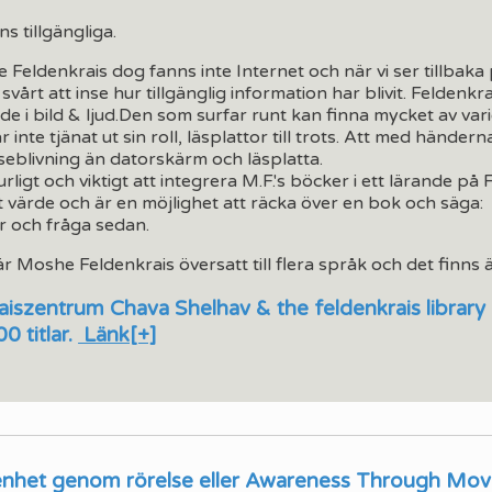
ns tillgängliga.
Feldenkrais dog fanns inte Internet och när vi ser tillbak
e svårt att inse hur tillgänglig information har blivit. Felden
de i bild & ljud.Den som surfar runt kan finna mycket av var
 inte tjänat ut sin roll, läsplattor till trots. Att med hände
eblivning än datorskärm och läsplatta.
rligt och viktigt att integrera M.F.'s böcker i ett lärande på
t värde och är en möjlighet att räcka över en bok och säga:
r och fråga sedan.
 är Moshe Feldenkrais översatt till flera språk och det finns
aiszentrum Chava Shelhav & the feldenkrais library
0 titlar.
Länk[+]
het genom rörelse eller Awareness Through Move